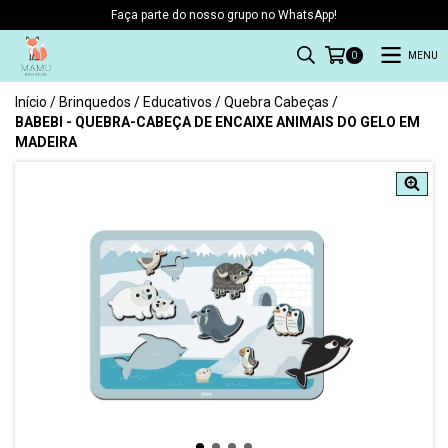
Faça parte do nosso grupo no WhatsApp!
MENU
0
Início
/
Brinquedos
/
Educativos
/
Quebra Cabeças
/
BABEBI - QUEBRA-CABEÇA DE ENCAIXE ANIMAIS DO GELO EM
MADEIRA