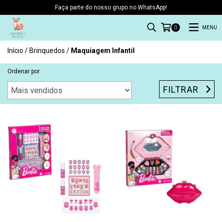
Faça parte do nosso grupo no WhatsApp!
MENU
0
Início
/
Brinquedos
/
Maquiagem Infantil
Ordenar por
FILTRAR