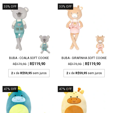
33
%
OFF
33
%
OFF
BUBA - COALA SOFT COOKIE
BUBA - GIRAFINHA SOFT COOKIE
R$119,90
R$119,90
R$179,90
R$179,90
2
x de
R$59,95
sem juros
2
x de
R$59,95
sem juros
47
%
OFF
47
%
OFF