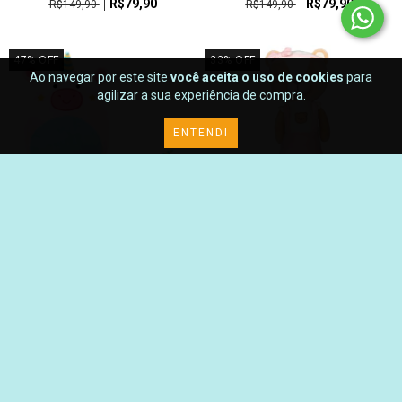
R$79,90
R$79,90
R$149,90
R$149,90
47
%
OFF
33
%
OFF
Ao navegar por este site
você aceita o uso de cookies
para
agilizar a sua experiência de compra.
ENTENDI
BUBA - TURMINHA PILLOW SOFT
BUBA - URSINHO SOFT COOKIE
UNICORNIO
ROSA
R$79,90
R$119,90
R$149,90
R$179,90
2
x de
R$59,95
sem juros
NOVO