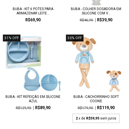
BUBA - KIT 6 POTES PARA
BUBA - COLHER DOSADORA EM
ARMAZENAR LEITE...
SILICONE COM V...
R$69,90
R$39,90
R$46,90
31
%
OFF
33
%
OFF
BUBA - KIT REFEIÇÃO EM SILICONE
BUBA - CACHORRINHO SOFT
AZUL
COOKIE
R$89,90
R$119,90
R$129,90
R$179,90
2
x de
R$59,95
sem juros