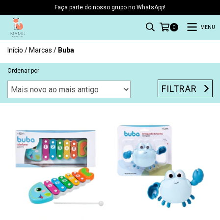
Faça parte do nosso grupo no WhatsApp!
MENU
0
Início
/
Marcas
/
Buba
Ordenar por
FILTRAR