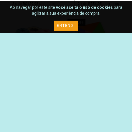
2
x de
R$129,95
sem juros
2
x de
R$54,95
sem juros
Ao navegar por este site
você aceita o uso de cookies
para
agilizar a sua experiência de compra.
31
%
OFF
ENTENDI
POLIPLAC - MINI KIT DIDÁTICO COM
POLIPLAC - TANGRAM DIDÁTICO
PEÇAS D...
COM 40 CARTE...
R$29,90
R$54,90
R$79,90
18
%
OFF
29
%
OFF