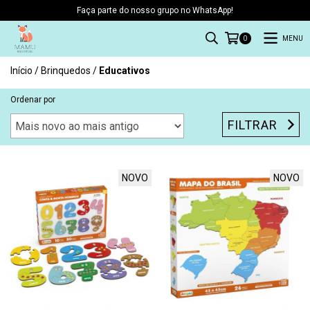
Faça parte do nosso grupo no WhatsApp!
MENU
0
Início
/
Brinquedos
/
Educativos
Ordenar por
FILTRAR
NOVO
NOVO