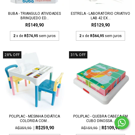
BUBA - TRIANGULO ATIVIDADES
ESTRELA - LABORATÓRIO CRIATIVO
BRINQUEDO ED...
LAB 42 EX...
R$149,90
R$129,90
2
x de
R$74,95
sem juros
2
x de
R$64,95
sem juros
28
%
OFF
31
%
OFF
POLIPLAC - MESINHA DIDÁTICA
POLIPLAC - QUEBRA CABEÇA EM
COLORIDA COM...
CUBO DINOSSA...
R$259,90
R$109,90
R$359,90
R$159,90