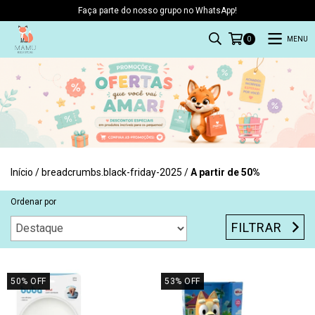
Faça parte do nosso grupo no WhatsApp!
MENU
0
Início
/
breadcrumbs.black-friday-2025
/
A partir de 50%
Ordenar por
FILTRAR
50
%
OFF
53
%
OFF