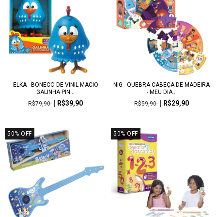
ELKA - BONECO DE VINIL MACIO
NIG - QUEBRA CABEÇA DE MADEIRA
GALINHA PIN...
- MEU DIA...
R$39,90
R$29,90
R$79,90
R$59,90
50
%
OFF
50
%
OFF