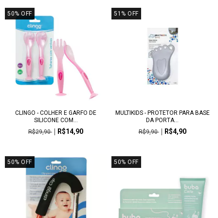
50
%
OFF
51
%
OFF
CLINGO - COLHER E GARFO DE
MULTIKIDS - PROTETOR PARA BASE
SILICONE COM...
DA PORTA...
R$14,90
R$4,90
R$29,90
R$9,90
50
%
OFF
50
%
OFF